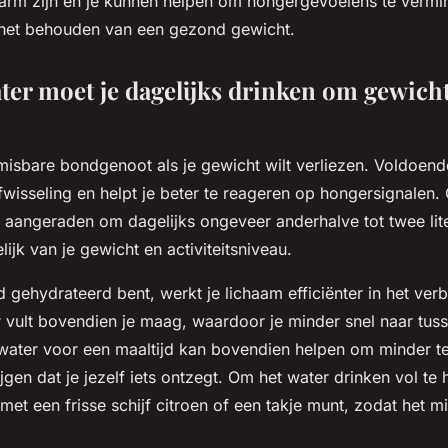
iearm zijn en je kunnen helpen om hongergevoelens te vermi
ij het behouden van een gezond gewicht.
ter moet je dagelijks drinken om gewicht
misbare bondgenoot als je gewicht wilt verliezen. Voldoend
ofwisseling en helpt je beter te reageren op hongersignalen.
aangeraden om dagelijks ongeveer anderhalve tot twee lite
lijk van je gewicht en activiteitsniveau.
 gehydrateerd bent, werkt je lichaam efficiënter in het ver
r vult bovendien je maag, waardoor je minder snel naar tus
s water voor een maaltijd kan bovendien helpen om minder t
ijgen dat je jezelf iets ontzegt. Om het water drinken vol te
et een frisse schijf citroen of een takje munt, zodat het m