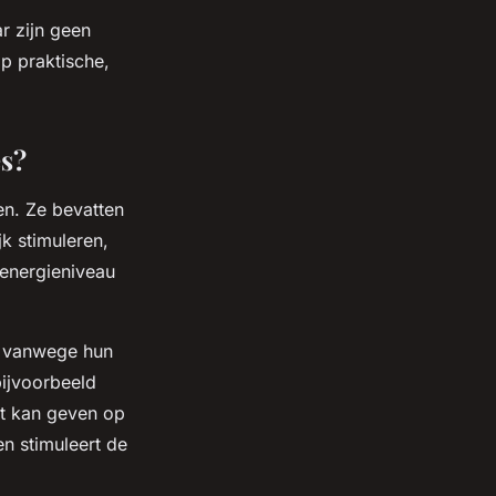
r zijn geen
op praktische,
es?
den. Ze bevatten
k stimuleren,
 energieniveau
r vanwege hun
ijvoorbeeld
ct kan geven op
n stimuleert de