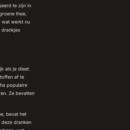
erd te zijn in
 groene thee,
r wat werkt nu
 drankjes
k als je dieet.
toffen af te
cha populaire
ren. Ze bevatten
e, bevat het
an deze dranken