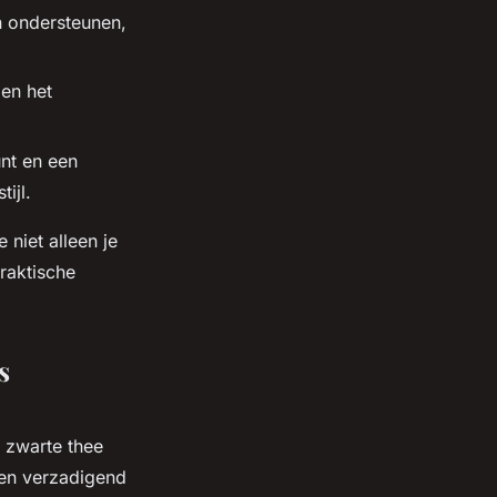
n ondersteunen,
en het
nt en een
ijl.
 niet alleen je
raktische
s
 zwarte thee
een verzadigend