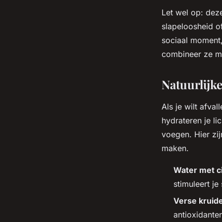
Let wel op: dez
slapeloosheid of
sociaal moment,
combineer ze me
Natuurlijke
Als je wilt afva
hydrateren je li
voegen. Hier zij
maken.
Water met c
stimuleert je
Verse kruid
antioxidante