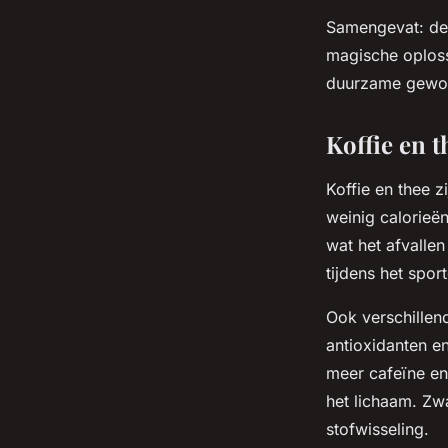
Samengevat: dez
magische oplossi
duurzame gewo
Koffie en t
Koffie en thee z
weinig calorieën
wat het afvalle
tijdens het spor
Ook verschillen
antioxidanten e
meer cafeïne en
het lichaam. Zw
stofwisseling.