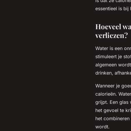
is dat ze calor
essentieel is b
Hoeveel wa
verliezen?
Water is een on
stimuleert je st
algemeen wordt 
drinken, afhanke
Wanneer je goed
calorieën. Wate
grijpt. Een gla
het gevoel te kr
het combineren m
wordt.