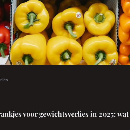
rlies
ersteunen
beste?
rankjes voor gewichtsverlies in 2025: wat