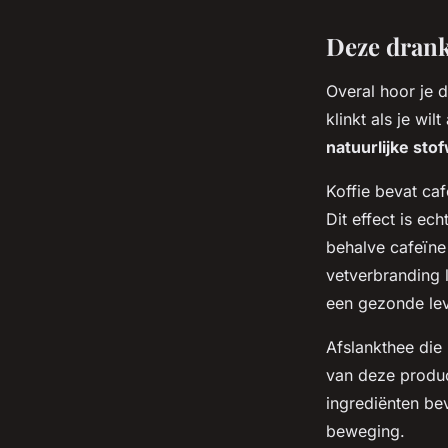
Deze drankj
Overal hoor je d
klinkt als je wi
natuurlijke sto
Koffie bevat caf
Dit effect is e
behalve cafeïne
vetverbranding 
een gezonde leve
Afslankthee die 
van deze produc
ingrediënten be
beweging.