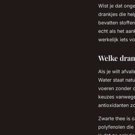
admin
•
10 november 2025
•
7 min de lecture
Wist je dat ong
drankjes die hel
bevatten stoffe
echt als het aa
werkelijk iets 
Welke drank
Als je wilt afval
Water staat natu
voeren zonder c
keuzes vanweg
antioxidanten z
Zwarte thee is 
polyfenolen die 