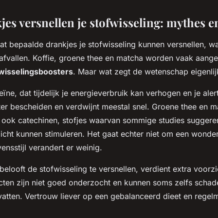
es versnellen je stofwisseling: mythes en
at bepaalde drankjes je stofwisseling kunnen versnellen, wa
lt afvallen. Koffie, groene thee en matcha worden vaak aang
fwisselingsboosters
. Maar wat zegt de wetenschap eigenlij
eïne, dat tijdelijk je energieverbruik kan verhogen en je aler
chter bescheiden en verdwijnt meestal snel. Groene thee en 
 ook catechinen, stofjes waarvan sommige studies suggerer
licht kunnen stimuleren. Het gaat echter niet om een wonde
nsstijl verandert er weinig.
belooft de stofwisseling te versnellen, verdient extra voorzi
ten zijn niet goed onderzocht en kunnen soms zelfs schade
vatten. Vertrouw liever op een gebalanceerd dieet en regel