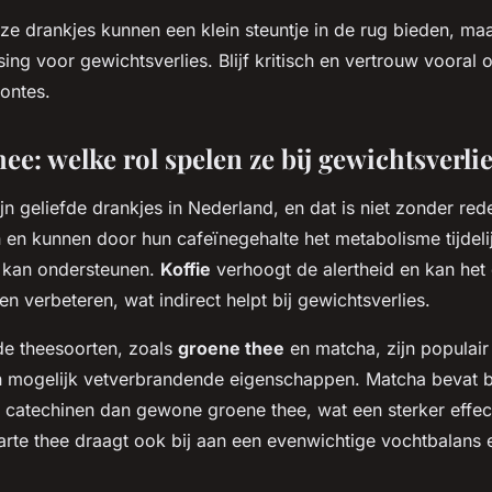
e drankjes kunnen een klein steuntje in de rug bieden, maa
ng voor gewichtsverlies. Blijf kritisch en vertrouw vooral 
ontes.
hee: welke rol spelen ze bij gewichtsverli
ijn geliefde drankjes in Nederland, en dat is niet zonder re
 en kunnen door hun cafeïnegehalte het metabolisme tijdelij
n kan ondersteunen.
Koffie
verhoogt de alertheid en kan het
ten verbeteren, wat indirect helpt bij gewichtsverlies.
de theesoorten, zoals
groene thee
en matcha, zijn populai
n mogelijk vetverbrandende eigenschappen. Matcha bevat b
 catechinen dan gewone groene thee, wat een sterker effe
arte thee draagt ook bij aan een evenwichtige vochtbalans e