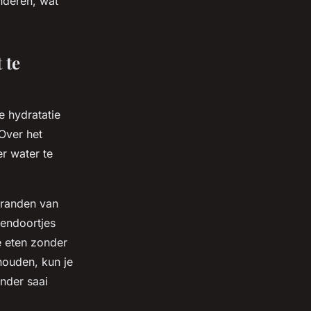
nderen, wat
 te
e hydratatie
 Over het
r water te
branden van
sendoortjes
e eten zonder
 houden, kun je
inder saai