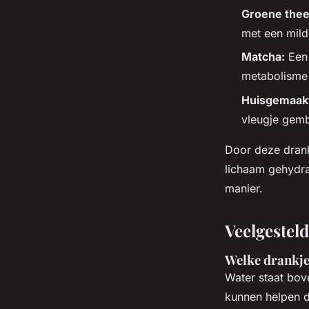
Groene thee
met een mild
Matcha:
Een 
metabolisme 
Huisgemaakt
vleugje gemb
Door deze drankj
lichaam gehydrat
manier.
Veelgestel
Welke drankjes
Water staat bov
kunnen helpen d