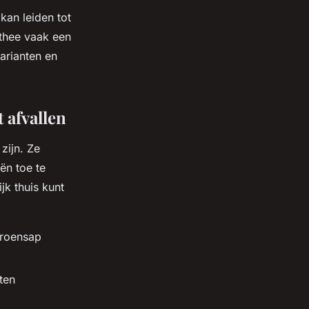
kan leiden tot
 thee vaak een
arianten en
t afvallen
zijn. Ze
ën toe te
jk thuis kunt
troensap
ten