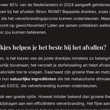
eveer 65% van de Nederlanders in 2024 aangeeft geïnteresse
pen bij het afvallen (Bron: RIVM)? Bepaalde dranken, zoals
n die het vetverbrandingsproces kunnen ondersteunen. Maa
nkomt op gewichtsverlies? Laten we samen ontdekken welke
voor jou kunnen betekenen.
jes helpen je het beste bij het afvallen?
len, is het kiezen van de juiste drankjes minstens zo belangrij
urlijk bovenaan; het versnelt je stofwisseling en helpt afvals
alorieën toe te voegen. Daarnaast zijn groene thee en mat
e hun
natuurlijke ingrediënten
die het metabolisme stimule
oals EGCG, die vetverbranding kunnen ondersteunen.
ook een goede optie. Hoewel minder bekend dan groene the
bijdragen aan een efficiëntere vetverbranding. Het fijne a