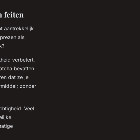
 feiten
t aantrekkelijk
eprezen als
k?
theid verbetert.
matcha bevatten
en dat ze je
rmiddel; zonder
chtigheid. Veel
lijke
matige